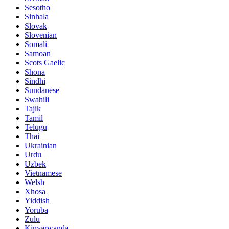
Sesotho
Sinhala
Slovak
Slovenian
Somali
Samoan
Scots Gaelic
Shona
Sindhi
Sundanese
Swahili
Tajik
Tamil
Telugu
Thai
Ukrainian
Urdu
Uzbek
Vietnamese
Welsh
Xhosa
Yiddish
Yoruba
Zulu
Kinyarwanda