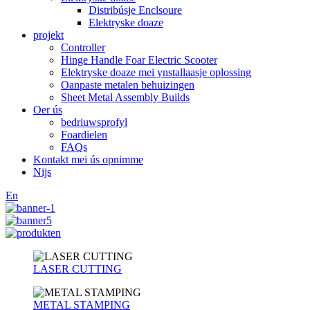
Distribúsje Enclsoure
Elektryske doaze
projekt
Controller
Hinge Handle Foar Electric Scooter
Elektryske doaze mei ynstallaasje oplossing
Oanpaste metalen behuizingen
Sheet Metal Assembly Builds
Oer ús
bedriuwsprofyl
Foardielen
FAQs
Kontakt mei ús opnimme
Nijs
En
LASER CUTTING
METAL STAMPING