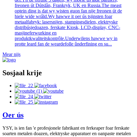
freonen út Dútslân, Frankryk, UK en Russia.The meast
optein ding is dat wy wisten guon fan nije freonen út de
hiele wide wrâld.Wy hawwe it oer ús tsjinsten foar
metaalfabryk: lasersnijen, stampingsdielen, elektryske
distribúsjedoazen, ferskate Kiosk, LCD-display, CNC-
masjineferwurking en
produktkwaliteitskontrôle.Underwilens hawwe wy in
protte leard fan de weardefolle ûnderfining en su...
Mear nijs
Sosjaal krije
Oer ús
YSY, is ien fan 'e profesjonele fabrikant en ferkeaper foar ferskate
soarten metalen doazen, elektryske apparatuer en oanpaste metalen