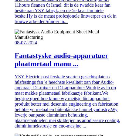
11hours fleanen út Israel, dit is de twadde kear fan
besite oan YSY fabryk, en de 5e kear fan hiele
besite.Hy is de meast profesjonele ûntwerper en ek in
trouwe arbeider.Sûnder in...
08-07-2024
Fantastyske audio-apparatuer
plaatmetaal manu ...
YSY Electric past ferskate soarten gesichtsplaten /
húsfestings fan 'e heechste kwaliteit oan foar Audio-
apparaat, DJ-mixer en DJ-apparatuer.Wurkje as in op
maat makke plaatmetaal fabrikaazje fabrikant.We
begripe goed hoe kinne wy ​​meitsje lûd apparatuer
produkt better mei desennia engineering en fabrication
belibbe yn metaal en bûtenlânske hannel yndustry.Wy
leverje oanpaste aluminium behuizing,
plaatmetaaldielen mei skilderjen as anodisearre coating,
aluminiumekstrusje en cnc-masjine ...