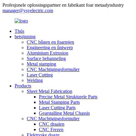
Profesjonele oplossingspartner en fabrikant foar metaalyndustry
manager@ysyelectric.com
Thús
betsjinning
CNC bûgen en foarmjen
Engineering en ûntwerp
Aluminium Extrusion
Surface behanneling
Metal stamping
CNC Machtigingsformulier
Laser Cutting
Welding
Products
Sheet Metal Fabrication
Precise Metal Strukturele Parts
Metal Stamping Parts
Laser Cutting Parts
Gearstalling Metal Chassis
CNC Machtigingsformulier
CNC draaien
CNC Frezen
Elektryske doaze