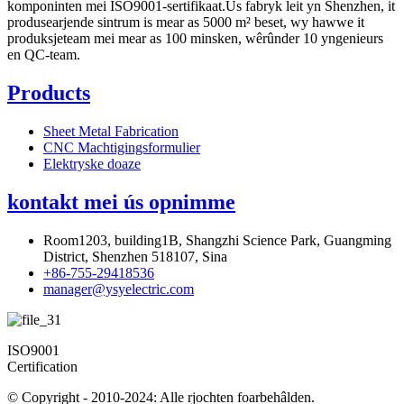
komponinten mei ISO9001-sertifikaat.Us fabryk leit yn Shenzhen, it
produsearjende sintrum is mear as 5000 m² beset, wy hawwe it
produksjeteam mei mear as 100 minsken, wêrûnder 10 yngenieurs
en QC-team.
Products
Sheet Metal Fabrication
CNC Machtigingsformulier
Elektryske doaze
kontakt mei ús opnimme
Room1203, building1B, Shangzhi Science Park, Guangming
District, Shenzhen 518107, Sina
+86-755-29418536
manager@ysyelectric.com
ISO9001
Certification
© Copyright - 2010-2024: Alle rjochten foarbehâlden.