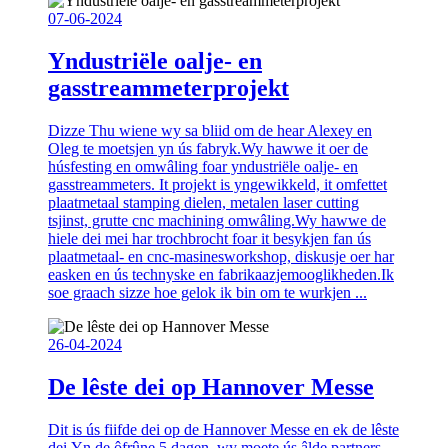
07-06-2024
Yndustriële oalje- en
gasstreammeterprojekt
Dizze Thu wiene wy ​​sa bliid om de hear Alexey en
Oleg te moetsjen yn ús fabryk.Wy hawwe it oer de
húsfesting en omwâling foar yndustriële oalje- en
gasstreammeters. It projekt is yngewikkeld, it omfettet
plaatmetaal stamping dielen, metalen laser cutting
tsjinst, grutte cnc machining omwâling.Wy hawwe de
hiele dei mei har trochbrocht foar it besykjen fan ús
plaatmetaal- en cnc-masinesworkshop, diskusje oer har
easken en ús technyske en fabrikaazjemooglikheden.Ik
soe graach sizze hoe gelok ik bin om te wurkjen ...
26-04-2024
De lêste dei op Hannover Messe
Dit is ús fiifde dei op de Hannover Messe en ek de lêste
dei.Yn de ôfrûne 5 dagen, wy moete ús âlde partners,