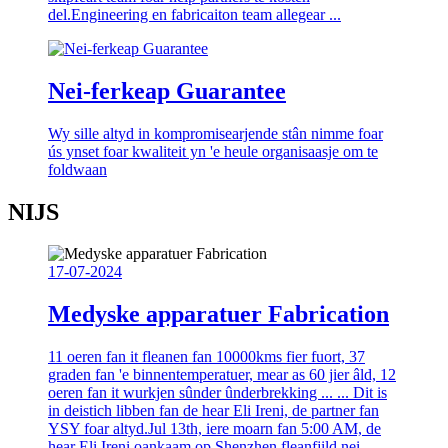
del.Engineering en fabricaiton team allegear ...
Nei-ferkeap Guarantee
Wy sille altyd in kompromisearjende stân nimme foar
ús ynset foar kwaliteit yn 'e heule organisaasje om te
foldwaan
NIJS
17-07-2024
Medyske apparatuer Fabrication
11 oeren fan it fleanen fan 10000kms fier fuort, 37
graden fan 'e binnentemperatuer, mear as 60 jier âld, 12
oeren fan it wurkjen sûnder ûnderbrekking ... ... Dit is
in deistich libben fan de hear Eli Ireni, de partner fan
YSY foar altyd.Jul 13th, iere moarn fan 5:00 AM, de
hear Eli Ireni oankaam op Shenzhen fleanfjild nei